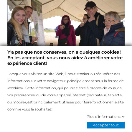
Y'a pas que nos conserves, on a quelques cookies !
En les acceptant, vous nous aidez à améliorer votre
expérience client!
Lorsque vous visitez un site Web, il peut stocker ou récupérer des
informations sur votre navigateur, principalement sous la forme de
La Montagne - Décembre 2017
«cookies». Cette information, qui pourrait être à propos de vous, de
vos préférences, ou de votre appareil internet (ordinateur, tablette
ou mobile), est principalement utilisée pour faire fonctionner le site
comme vous le souhaitez.
Plus d'informations
Accepter tout