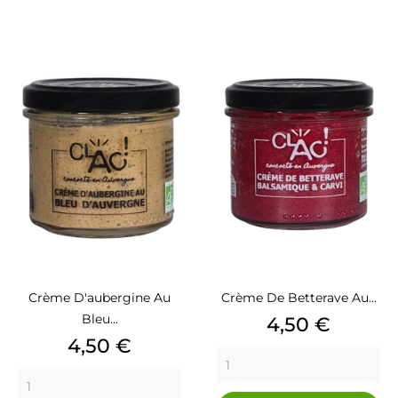
Crème D'aubergine Au
Crème De Betterave Au...
Bleu...
Prix
4,50 €
Prix
4,50 €