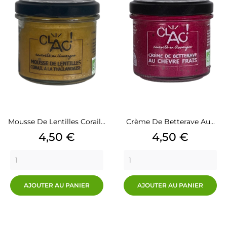
Mousse De Lentilles Corail...
Crème De Betterave Au...
Prix
Prix
4,50 €
4,50 €
AJOUTER AU PANIER
AJOUTER AU PANIER