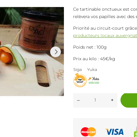
Ce tartinable onctueux est co
relèvera vos papilles avec des
Priorité au circuit-court grâc
producteurs locaux auvergna
Poids net : 100g
Prix au kilo : 45€/kg
Siga
Yuka
–
+