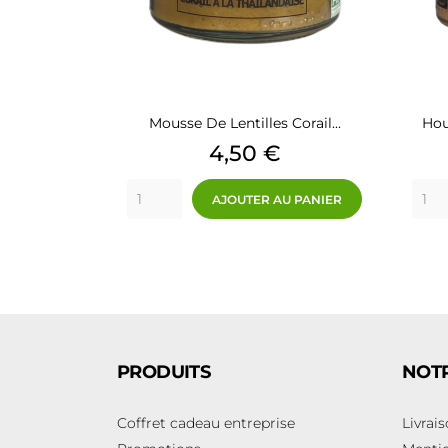
Mousse De Lentilles Corail...
Hou
Prix
4,50 €
AJOUTER AU PANIER
PRODUITS
NOTR
Coffret cadeau entreprise
Livrai