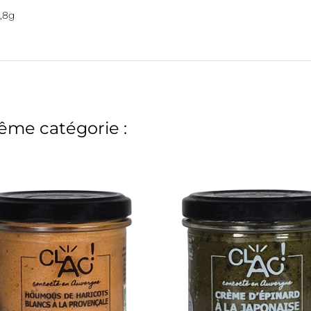
,8g
ême catégorie :