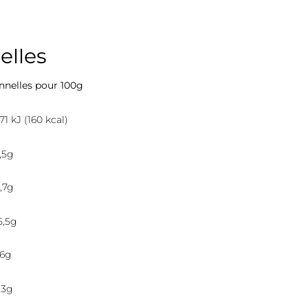
elles
onnelles pour 100g
71 kJ (160 kcal)
,5g
,7g
5,5g
,6g
,3g