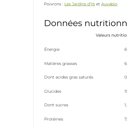
Poivrons :
Les Jardins d'Ys
et
Auvabio
Données nutritionn
Valeurs nutriti
Énergie
6
Matières grasses
6
Dont acides gras saturés
0
Glucides
1
Dont sucres
1
Protéines
7