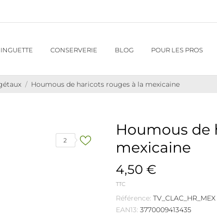
INGUETTE
CONSERVERIE
BLOG
POUR LES PROS
égétaux
Houmous de haricots rouges à la mexicaine
Houmous de ha
2
mexicaine
4,50 €
TTC
Référence:
TV_CLAC_HR_MEX
EAN13:
3770009413435