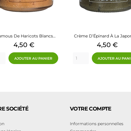
mous De Haricots Blancs...
Crème D’Épinard À La Japo
Prix
Prix
4,50 €
4,50 €
AJOUTER AU PANIER
AJOUTER AU PAN
E SOCIÉTÉ
VOTRE COMPTE
son
Informations personnelles