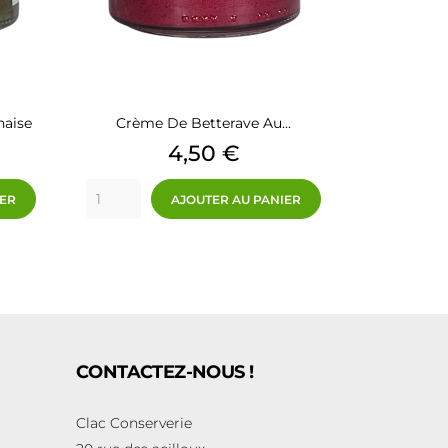
naise
Crème De Betterave Au...
Prix
4,50 €
IER
AJOUTER AU PANIER
CONTACTEZ-NOUS !
Clac Conserverie