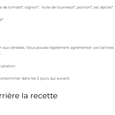
 de tomate*, oignon*, huile de tournesol*, poivron*, sel, épices*.
e*
in aux céréales
.
Vous pouvez également agrémenter vos tartines 
s
ustation.
 consommer dans les 5 jours qui suivent.
rière la recette