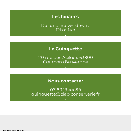
Les horaires
Du lundi au vendredi :
12h à 14h
.
La Guinguette
20 rue des Aciloux 63800
Cournon d'Auvergne
.
Nous contacter
07 83 19 44 89
guinguette@clac-conserverie.fr
.