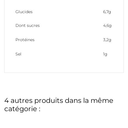
Glucides
6,7g
Dont sucres
4,6g
Protéines
3,2g
Sel
1g
4 autres produits dans la même
catégorie :