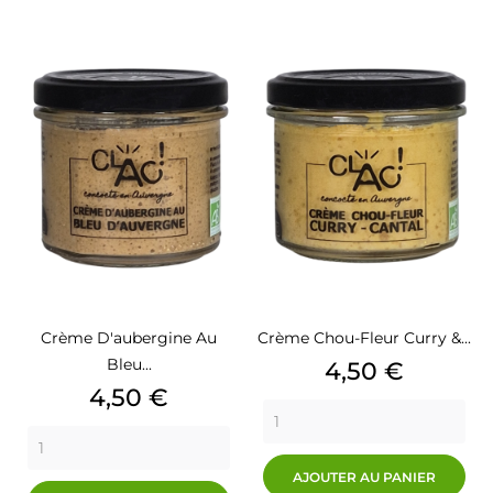
Crème D'aubergine Au
Crème Chou-Fleur Curry &...
Bleu...
Prix
4,50 €
Prix
4,50 €
AJOUTER AU PANIER