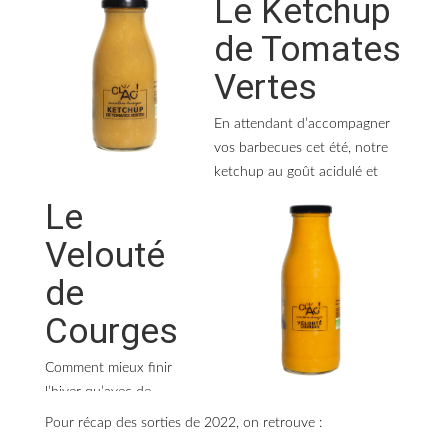
Le Ketchup
En effet ce n’est pas un mais deux nouveaux produits que
l’on vous dévoile dès le mois de janvier.
de Tomates
Vertes
En attendant d’accompagner
vos barbecues cet été, notre
ketchup au goût acidulé et
sucré à base de tomates vertes
Le
sublimera vos plats au
Velouté
quotidien. S’associe aussi bien
avec des viandes blanches
de
qu’en sauce pour un
hamburger maison.
Courges
C’est la touche sucrée et
colorée qui va apporter du fun
Comment mieux finir
dans vos repas.
l’hiver qu’avec de
nouvelles saveurs ?
Pour récap des sorties de 2022, on retrouve :
Il est bien sur cuisiné avec des