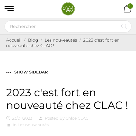
0
Accueil
Blog
Les nouveautés
2023 c'est fort en
nouveauté chez CLAC !
SHOW SIDEBAR
2023 c'est fort en
nouveauté chez CLAC !
23/01/2023
Posted By:
Chloé CLAC
person
In:
Les nouveautés
list