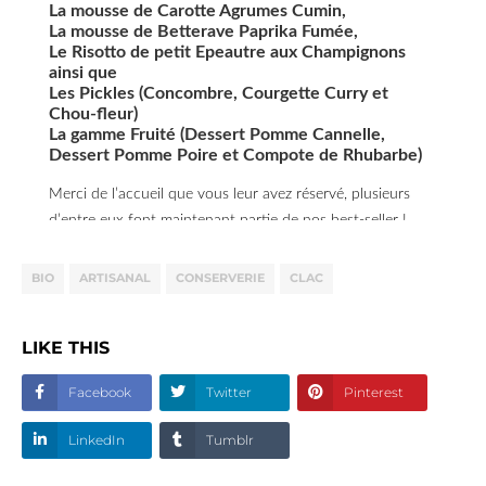
ingrédients bio frais et de
Ce velouté aux saveurs
La mousse de Carotte Agrumes Cumin,
saison et concocté en
La mousse de Betterave Paprika Fumée,
traditionnelles vous
Le Risotto de petit Epeautre aux Champignons
Auvergne artisanalement.
apportera gourmandise et
ainsi que
douceur grâce à sa touche
Les Pickles (Concombre, Courgette Curry et
de noix de muscade et de
Chou-fleur)
La gamme Fruité (Dessert Pomme Cannelle,
crème.
Dessert Pomme Poire et Compote de Rhubarbe)
Restez attentif sur nos
Merci de l’accueil que vous leur avez réservé, plusieurs
réseaux sociaux Instagram
d’entre eux font maintenant partie de nos best-seller !
et Facebook on vous
prépare pleins de belles
BIO
ARTISANAL
CONSERVERIE
CLAC
choses pour cette année.
LIKE THIS
Facebook
Twitter
Pinterest
LinkedIn
Tumblr