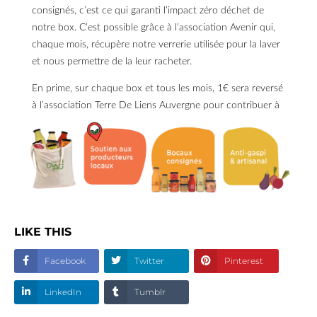
consignés, c’est ce qui garanti l’impact zéro déchet de
notre box. C’est possible grâce à l’association Avenir qui,
chaque mois, récupère notre verrerie utilisée pour la laver
et nous permettre de la leur racheter.
En prime, sur chaque box et tous les mois, 1€ sera reversé
à l’association Terre De Liens Auvergne pour contribuer à
l’installation de nouveaux producteurs sur le territoire.
Afin que ce beau projet voit le jour, on a besoin de vous,
l’équipe CLAC recherche 500 consommateurs sur
l’agglomération clermontoise prêts à rejoindre l’aventure et
à s’abonner pour une phase test de 6 mois.
Pré-inscrivez-vous
ici
.
LIKE THIS
N'hésitez pas à nous suivre sur nos réseaux
Facebook
Twitter
Pinterest
(
Facebook
et
Instagram
) pour ne louper aucune actualités
sur la box et la conserverie.
LinkedIn
Tumblr