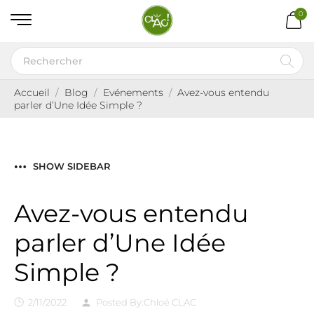
0
Accueil
Blog
Evénements
Avez-vous entendu
parler d’Une Idée Simple ?
SHOW SIDEBAR
Avez-vous entendu
parler d’Une Idée
Simple ?
2/11/2022
Posted By:
Chloé CLAC
person