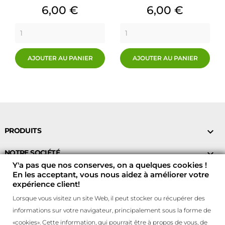
Prix
Prix
6,00 €
6,00 €
AJOUTER AU PANIER
AJOUTER AU PANIER
PRODUITS

NOTRE SOCIÉTÉ

Y'a pas que nos conserves, on a quelques cookies !
En les acceptant, vous nous aidez à améliorer votre
VOTRE COMPTE

expérience client!
CONTACTEZ-NOUS !

Lorsque vous visitez un site Web, il peut stocker ou récupérer des
informations sur votre navigateur, principalement sous la forme de
Contrôlez votre vie privée
«cookies». Cette information, qui pourrait être à propos de vous, de