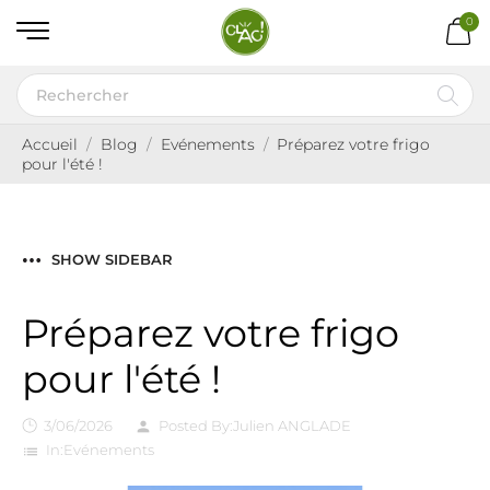
0
Accueil
Blog
Evénements
Préparez votre frigo
pour l'été !
SHOW SIDEBAR
Préparez votre frigo
pour l'été !
3/06/2026
Posted By:
Julien ANGLADE
person
In:
Evénements
list