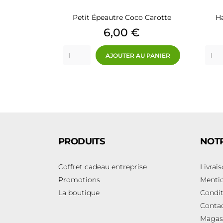
Petit Épeautre Coco Carotte
Ha
Prix
6,00 €
AJOUTER AU PANIER
PRODUITS
NOTR
Coffret cadeau entreprise
Livrai
Promotions
Mentio
La boutique
Condit
Conta
Magas