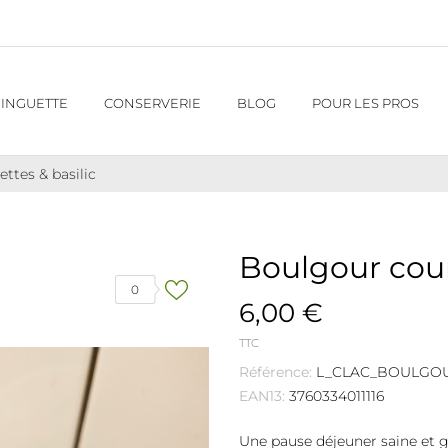
INGUETTE
CONSERVERIE
BLOG
POUR LES PROS
ttes & basilic
Boulgour cour
0
6,00 €
TTC
Référence:
L_CLAC_BOULGOU
EAN13:
3760334011116
Une pause déjeuner saine e