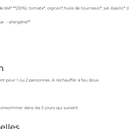
 blé* **(30%), tomate*, oignon*,huile de tournesol*, sel, basilic* 
ue - allergène**
n
our 1 ou 2 personnes. A réchauffer à feu doux.
 consommer dans les 5 jours qui suivent
elles