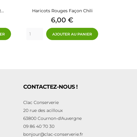
..
Haricots Rouges Façon Chili
Prix
6,00 €
IER
AJOUTER AU PANIER
CONTACTEZ-NOUS !
Clac Conserverie
20 rue des acilloux
63800 Cournon-d'Auvergne
09 86 40 70 30
bonjour@clac-conserverie.fr