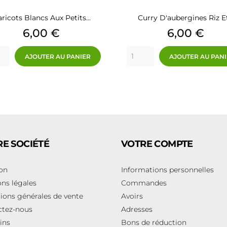
ricots Blancs Aux Petits...
Curry D'aubergines Riz Et.
Prix
Prix
6,00 €
6,00 €
AJOUTER AU PANIER
AJOUTER AU PAN
E SOCIÉTÉ
VOTRE COMPTE
son
Informations personnelles
ns légales
Commandes
ions générales de vente
Avoirs
ctez-nous
Adresses
ins
Bons de réduction