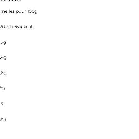
onnelles pour 100g
20 kJ (76,4 kcal)
,3g
,4g
,8g
,8g
 g
,6g