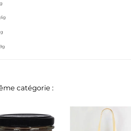
g
,6g
1g
,9g
ême catégorie :