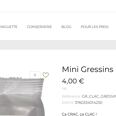
INGUETTE
CONSERVERIE
BLOG
POUR LES PROS
Mini Gressins
0
4,00 €
TTC
Référence:
GR_CLAC_GRESSI
EAN13:
3760334014230
Ça CRAC, ça CLAC !