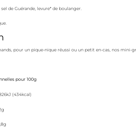
o*, sel de Guérande, levure* de boulanger.
que.
n
ds, pour un pique-nique réussi ou un petit en-cas, nos mini-gre
onnelles pour 100g
826kJ (434kcal)
2g
,8g