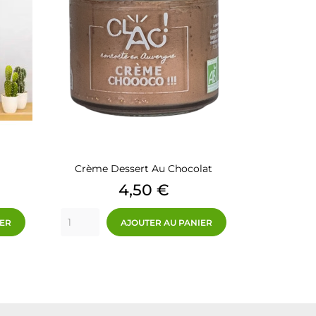
Crème Dessert Au Chocolat
Prix
4,50 €
IER
AJOUTER AU PANIER