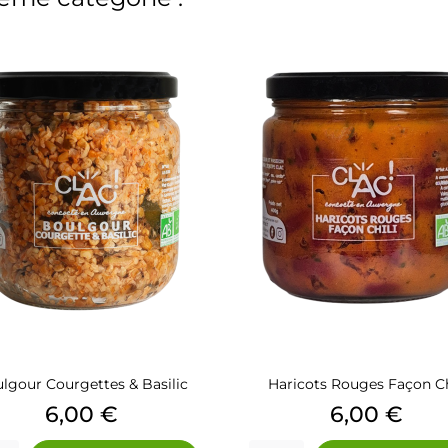
lgour Courgettes & Basilic
Haricots Rouges Façon Ch
Prix
Prix
6,00 €
6,00 €