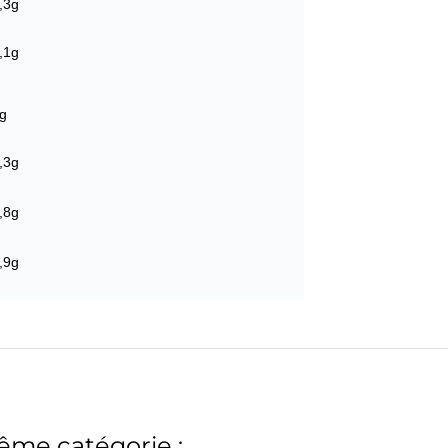
,3g
,1g
g
,3g
,8g
,9g
ême catégorie :