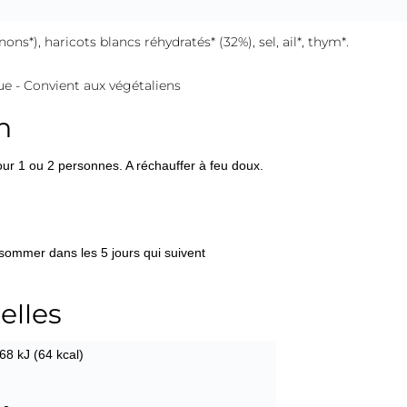
ns*), haricots blancs réhydratés* (32%), sel, ail*, thym*.
que - Convient aux végétaliens
n
 1 ou 2 personnes. A réchauffer à feu doux.
nsommer dans les 5 jours qui suivent
elles
68 kJ (64 kcal)