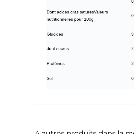
0
Dont acides gras saturés
Valeurs
0
nutritionnelles pour 100g
Glucides
9
dont sucres
2
Protéines
3
Sel
0
4 autres produits dans la m