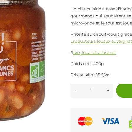
Un plat cuisiné à base d'haric
gourmands qui souhaitent se fa
micro-onde et le tour est joué
Priorité au circuit-court grâc
producteurs locaux auvergna
#
bio, local et artisanal
Poids net : 400g
Prix au kilo : 15€/kg
–
+