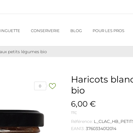
INGUETTE
CONSERVERIE
BLOG
POUR LES PROS
 aux petits légumes bio
Haricots blan
0
bio
6,00 €
TTC
Référence:
L_CLAC_HB_PETI
EAN13:
3760334012014