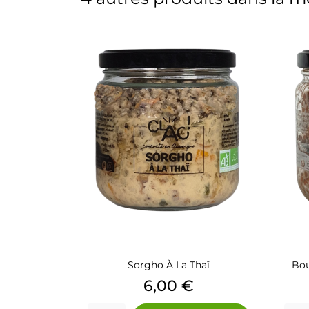
Sorgho À La Thaï
Bou
Prix
6,00 €