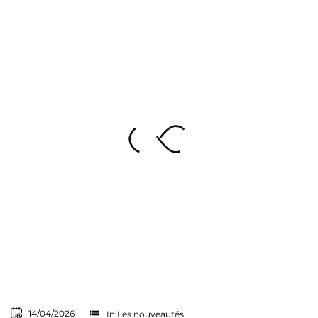
list
14/04/2026
In:
Les nouveautés