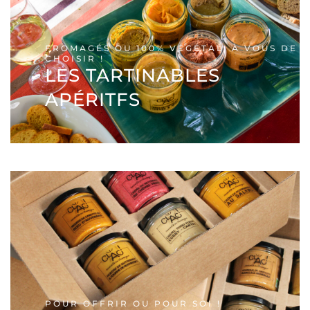
FROMAGÉS OU 100% VÉGÉTAL, À VOUS DE
CHOISIR !
LES TARTINABLES
APÉRITFS
POUR OFFRIR OU POUR SOI !