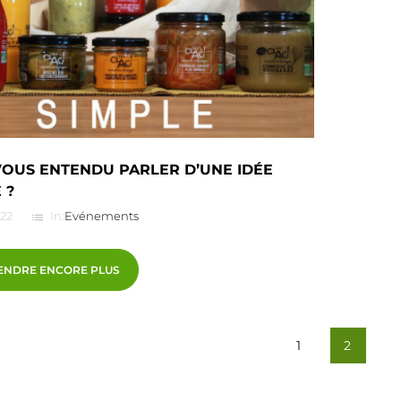
VOUS ENTENDU PARLER D’UNE IDÉE
 ?
022
In:
Evénements
list
ENDRE ENCORE PLUS
1
2