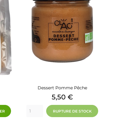
Dessert Pomme Pêche
Prix
5,50 €
IER
RUPTURE DE STOCK