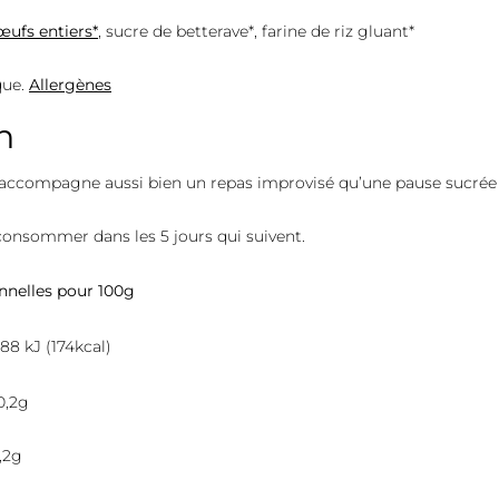
œufs entiers*
, sucre de betterave*, farine de riz gluant*
que.
Allergènes
n
l accompagne aussi bien un repas improvisé qu’une pause sucrée 
 consommer dans les 5 jours qui suivent.
onnelles pour 100g
88 kJ (174kcal)
0,2g
,2g