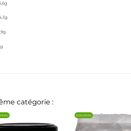
6,6g
4,3g
,9g
0g
ême catégorie :
VEAU
NOUVEAU