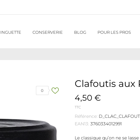
INGUETTE
CONSERVERIE
BLOG
POUR LES PROS
Clafoutis au
0
4,50 €
TTC
Référence:
D_CLAC_CLAFOU
EAN13:
3760334012991
Le classique qu’on ne se lasse