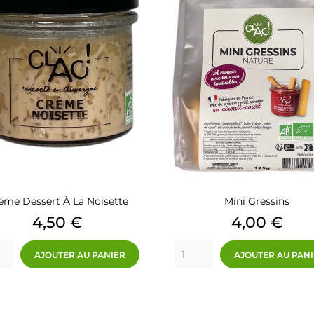
ème Dessert À La Noisette
Mini Gressins
Prix
Prix
4,50 €
4,00 €
AJOUTER AU PANIER
AJOUTER AU PAN