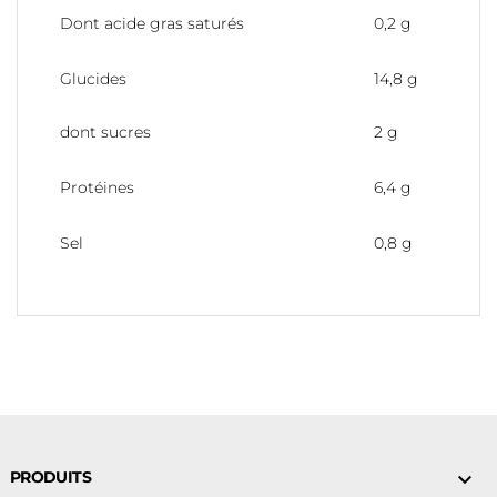
Dont acide gras saturés
0,2 g
Glucides
14,8 g
dont sucres
2 g
Protéines
6,4 g
Sel
0,8 g
PRODUITS
