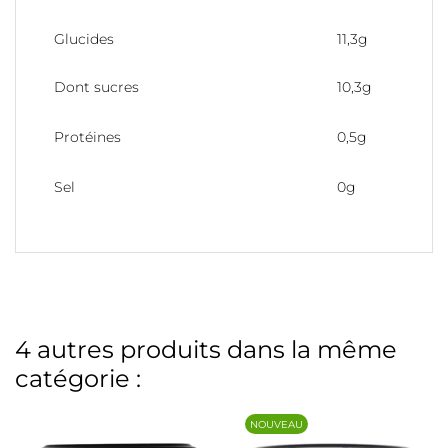
Glucides
11,3g
Dont sucres
10,3g
Protéines
0,5g
Sel
0g
4 autres produits dans la même
catégorie :
NOUVEAU