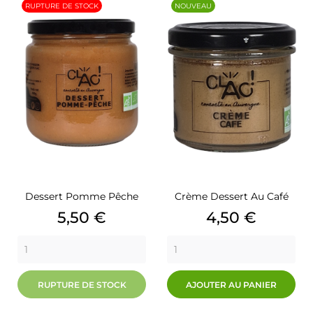
RUPTURE DE STOCK
NOUVEAU
Dessert Pomme Pêche
Crème Dessert Au Café
Prix
Prix
5,50 €
4,50 €
RUPTURE DE STOCK
AJOUTER AU PANIER