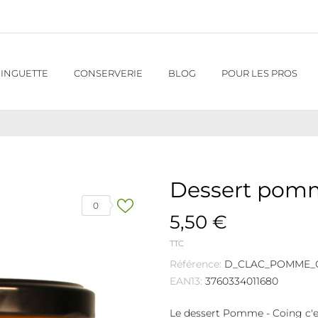
INGUETTE
CONSERVERIE
BLOG
POUR LES PROS
Dessert pom
0
5,50 €
TTC
Référence:
D_CLAC_POMME_
EAN13:
3760334011680
Le dessert Pomme - Coing c'est