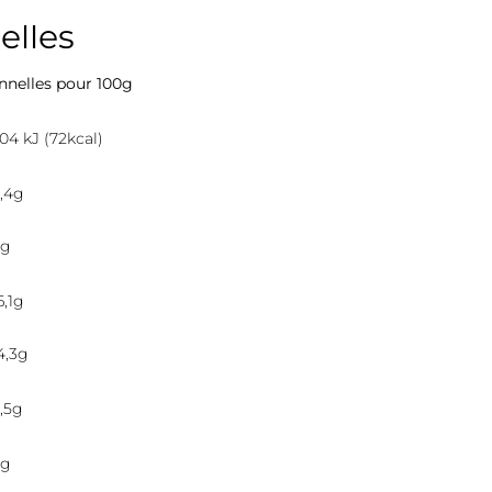
elles
onnelles pour 100g
04 kJ (72kcal)
,4g
0g
6,1g
4,3g
,5g
0g