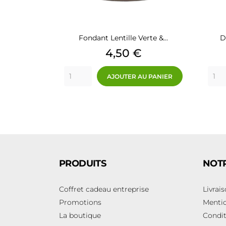
Fondant Lentille Verte &...
D
Prix
4,50 €
AJOUTER AU PANIER
PRODUITS
NOTR
Coffret cadeau entreprise
Livrai
Promotions
Mentio
La boutique
Condit