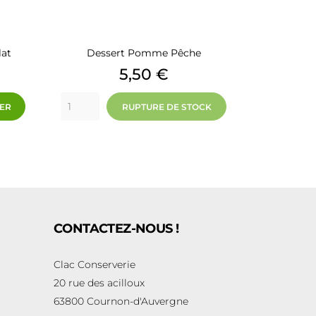
lat
Dessert Pomme Pêche
Prix
5,50 €
IER
RUPTURE DE STOCK
CONTACTEZ-NOUS !
Clac Conserverie
20 rue des acilloux
63800 Cournon-d'Auvergne