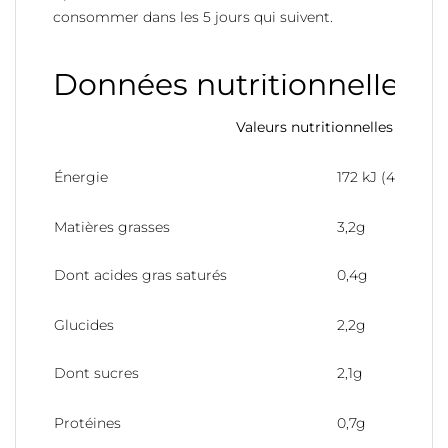
consommer dans les 5 jours qui suivent.
Données nutritionnelles
Valeurs nutritionnelles pour 1
Énergie
172 kJ (41 kcal)
Matières grasses
3,2g
Dont acides gras saturés
0,4g
Glucides
2,2g
Dont sucres
2,1g
Protéines
0,7g