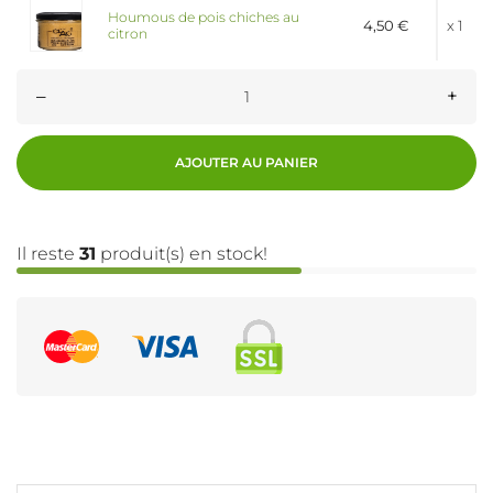
Houmous de pois chiches au
4,50 €
x 1
citron
–
+
AJOUTER AU PANIER
Il reste
31
produit(s) en stock!