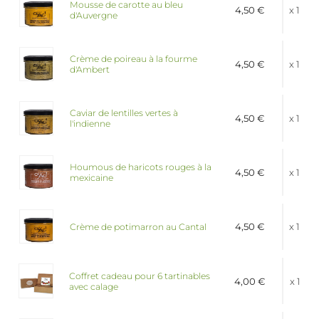
Mousse de carotte au bleu
4,50 €
x 1
d'Auvergne
Crème de poireau à la fourme
4,50 €
x 1
d'Ambert
Caviar de lentilles vertes à
4,50 €
x 1
l'indienne
Houmous de haricots rouges à la
4,50 €
x 1
mexicaine
4,50 €
x 1
Crème de potimarron au Cantal
Coffret cadeau pour 6 tartinables
4,00 €
x 1
avec calage