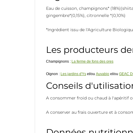
Eau de cuisson, champignons* (18%)(shiitake
gingembre*(0,15%), citronnelle *(0,10%)
*Ingrédient issu de l'Agriculture Biologiqu
Les producteurs der
Champignons :
La ferme de fons des ores
Oignon :
Les jardins d'Ys
et/ou
Auvabio
et/ou
GEAC Do
Conseils d'utilisatio
A consommer froid ou chaud à l'apéritif o
A conserver au frais ouverture et à con
Données nutritionn