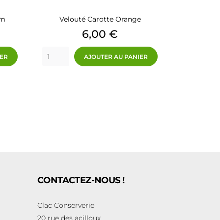
ym
Velouté Carotte Orange
Prix
6,00 €
IER
AJOUTER AU PANIER
CONTACTEZ-NOUS !
Clac Conserverie
20 rue des acilloux