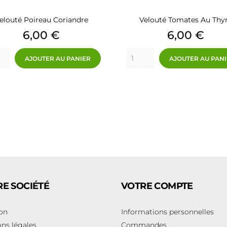
elouté Poireau Coriandre
Velouté Tomates Au Th
Prix
Prix
6,00 €
6,00 €
AJOUTER AU PANIER
AJOUTER AU PAN
E SOCIÉTÉ
VOTRE COMPTE
son
Informations personnelles
ns légales
Commandes