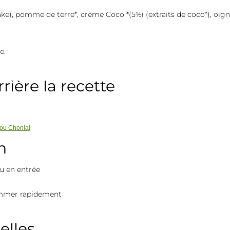
), pomme de terre*, crème Coco *(5%) (extraits de coco*), oignon*, 
e.
rière la recette
u Chonlai
n
u en entrée
sommer rapidement
elles