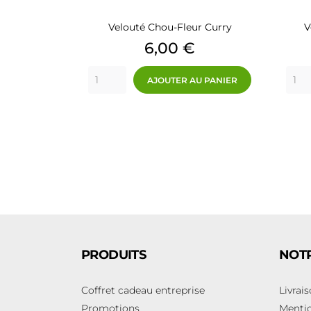
Velouté Chou-Fleur Curry
V
Prix
6,00 €
AJOUTER AU PANIER
PRODUITS
NOTR
Coffret cadeau entreprise
Livrai
Promotions
Mentio