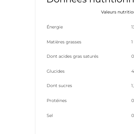
Valeurs nutriti
Énergie
1
Matières grasses
1
Dont acides gras saturés
0
Glucides
4
Dont sucres
1
Protéines
0
Sel
0