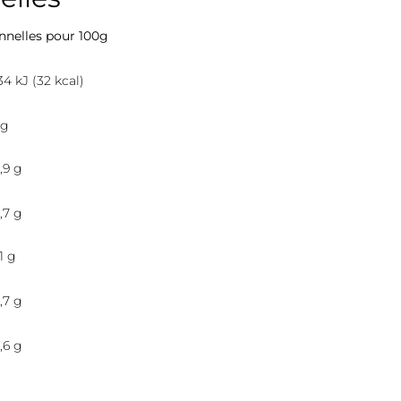
onnelles pour 100g
34 kJ (32 kcal)
 g
,9 g
,7 g
,1 g
,7 g
,6 g