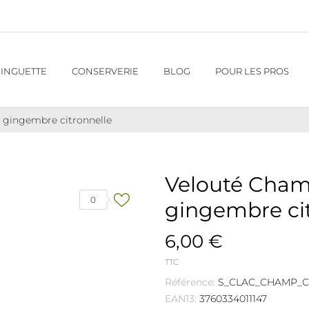
INGUETTE
CONSERVERIE
BLOG
POUR LES PROS
gingembre citronnelle
Velouté Cha
0
gingembre ci
6,00 €
TTC
Référence:
S_CLAC_CHAMP_
EAN13:
3760334011147